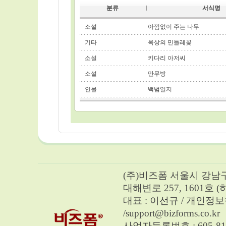
분류
서식명
소설
아낌없이 주는 나무
기타
옥상의 민들레꽃
소설
키다리 아저씨
소설
만무방
인물
백범일지
(주)비즈폼 서울시 강남구 
대해변로 257, 1601호 
대표 : 이선규 / 개인정보책임자 
/
support@bizforms.co.kr
사업자등록번호 : 605-81