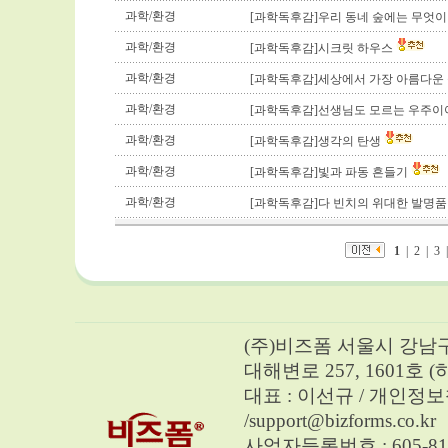
과학/환경
[과학독후감]우리 동네 숲에는 무엇이
과학/환경
[과학독후감]시크릿 하우스
과학/환경
[과학독후감]세상에서 가장 아름다운
과학/환경
[과학독후감]선생님도 모르는 우주
과학/환경
[과학독후감]생각의 탄생
과학/환경
[과학독후감]빛과 파동 흔들기
과학/환경
[과학독후감]다 빈치의 위대한 발명
1
|
2
|
3
(주)비즈폼 서울시 강남구 
대해변로 257, 1601호 
대표 : 이선규 / 개인정보책임자 
/
support@bizforms.co.kr
사업자등록번호 : 605-81