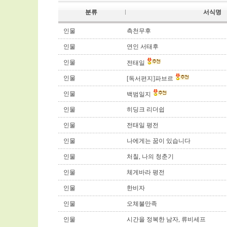
분류
서식명
인물
측천무후
인물
연인 서태후
인물
전태일
인물
[독서편지]파브르
인물
백범일지
인물
히딩크 리더쉽
인물
전태일 평전
인물
나에게는 꿈이 있습니다
인물
처칠, 나의 청춘기
인물
체게바라 평전
인물
한비자
인물
오체불만족
인물
시간을 정복한 남자, 류비세프