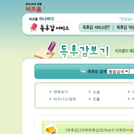
"반갑습니
전체보기
소설
비즈니스/경제
인물
[독후감] [과학독후감]정재승의 과학콘서트