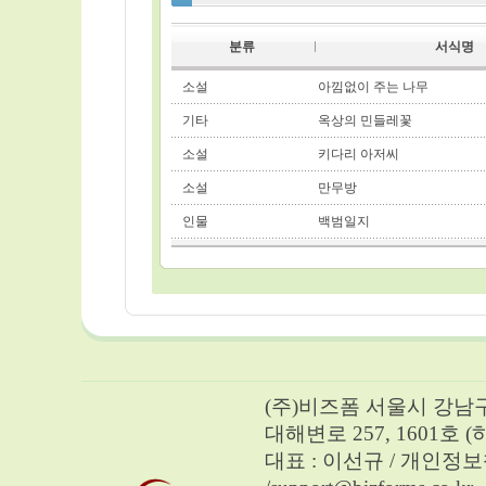
분류
서식명
소설
아낌없이 주는 나무
기타
옥상의 민들레꽃
소설
키다리 아저씨
소설
만무방
인물
백범일지
(주)비즈폼 서울시 강남구 
대해변로 257, 1601호 
대표 : 이선규 / 개인정보책임자 